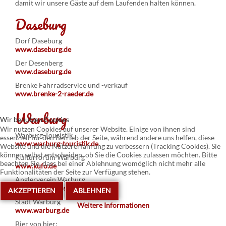
damit wir unsere Gäste auf dem Laufenden halten können.
Daseburg
Dorf Daseburg
www.daseburg.de
Der Desenberg
www.daseburg.de
Brenke Fahrradservice und -verkauf
www.brenke-2-raeder.de
Warburg
Wir benutzen Cookies
Wir nutzen Cookies auf unserer Website. Einige von ihnen sind
Warburg-Touristik
essenziell für den Betrieb der Seite, während andere uns helfen, diese
www.warburg-touristik.de
Website und die Nutzererfahrung zu verbessern (Tracking Cookies). Sie
können selbst entscheiden, ob Sie die Cookies zulassen möchten. Bitte
Kulturforum Warburg
beachten Sie, dass bei einer Ablehnung womöglich nicht mehr alle
www.kufo.de
Funktionalitäten der Seite zur Verfügung stehen.
Anglerverein Warburg
www.anglerverein-warburg.de
AKZEPTIEREN
ABLEHNEN
Stadt Warburg
Weitere Informationen
www.warburg.de
Bier von hier: